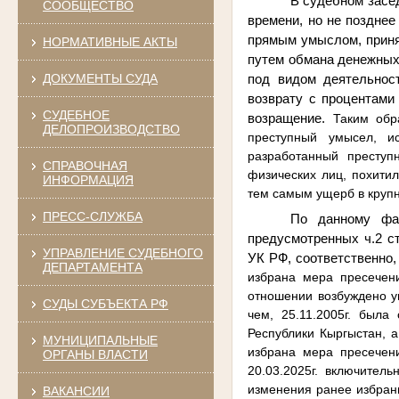
В судебном засед
СООБЩЕСТВО
времени, но не позднее
прямым умыслом, приня
НОРМАТИВНЫЕ АКТЫ
путем обмана денежных 
ДОКУМЕНТЫ СУДА
под видом деятельнос
возврату с процентами
СУДЕБНОЕ
возращение.
Таким обр
ДЕЛОПРОИЗВОДСТВО
преступный умысел, и
разработанный престу
СПРАВОЧНАЯ
физических лиц, похити
ИНФОРМАЦИЯ
тем самым ущерб в круп
ПРЕСС-СЛУЖБА
По данному фа
предусмотренных ч.2 ст
УПРАВЛЕНИЕ СУДЕБНОГО
УК РФ, соответственно,
ДЕПАРТАМЕНТА
избрана мера пресечен
отношении возбуждено уг
СУДЫ СУБЪЕКТА РФ
чем, 25.11.2005г. был
Республики Кыргыстан, а
МУНИЦИПАЛЬНЫЕ
избрана мера пресечени
ОРГАНЫ ВЛАСТИ
20.03.2025г. включитель
изменения ранее избран
ВАКАНСИИ