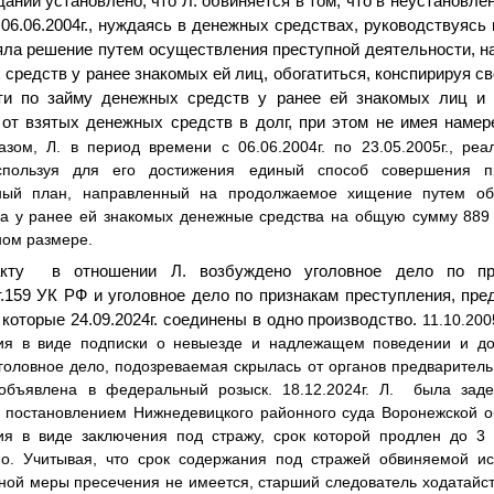
ании установлено, что Л. обвиняется в том, что в неустановл
 06.06.2004г., нуждаясь в денежных средствах, руководствуяс
ла решение путем осуществления преступной деятельности, н
средств у ранее знакомых ей лиц, обогатиться, конспирируя с
ти по займу денежных средств у ранее ей знакомых лиц и 
 от взятых денежных средств в долг, при этом не имея намер
азом, Л. в период времени с 06.06.2004г. по 23.05.2005г., ре
спользуя для его достижения единый способ совершения п
пный план, направленный на продолжаемое хищение путем об
ла у ранее ей знакомых денежные средства на общую сумму 889 
ном размере.
кту в отношении Л. возбуждено уголовное дело по при
.159 УК РФ и уголовное дело по признакам преступления, пред
 которые 24.09.2024г. соединены в одно производство.
11.10.200
ия в виде подписки о невыезде и надлежащем поведении и дос
оловное дело, подозреваемая скрылась от органов предварительн
а объявлена в федеральный розыск.
18.12.2024г. Л.
была заде
 постановлением Нижнедевицкого районного суда Воронежской об
я в виде заключения под стражу, срок которой продлен до 3 м
но.
Учитывая, что срок содержания под стражей обвиняемой ис
ной меры пресечения не имеется, старший следователь ходатайст