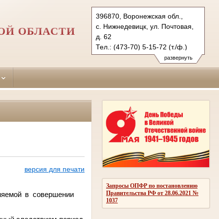
396870, Воронежская обл.,
с. Нижнедевицк, ул. Почтовая,
ОЙ ОБЛАСТИ
д. 62
Тел.: (473-70) 5-15-72 (т./ф.)
nizhnedevicky.vrn@sudrf.ru
развернуть
версия для печати
Запросы ОПФР по постановлению
Правительства РФ от 28.06.2021 №
няемой в совершении
1037