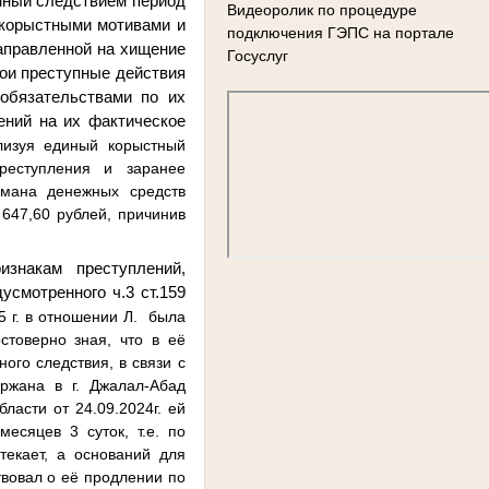
енный следствием период
Видеоролик по процедуре
ь корыстными мотивами и
подключения ГЭПС на портале
аправленной на хищение
Госуслуг
вои преступные действия
обязательствами по их
ений на их фактическое
ализуя единый корыстный
реступления и заранее
мана денежных средств
647,60 рублей, причинив
знакам преступлений,
усмотренного ч.3 ст.159
5 г. в отношении Л.
была
товерно зная, что в её
ого следствия, в связи с
ржана в г. Джалал-Абад
ласти от 24.09.2024г. ей
есяцев 3 суток, т.е. по
текает, а оснований для
вовал о её продлении по